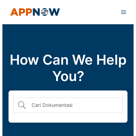
Skip
Main
to
Men
content
How Can We Help
You?