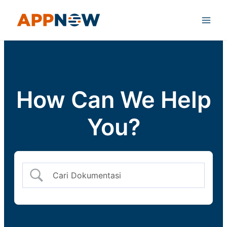
Skip
Main
to
Men
content
How Can We Help
You?