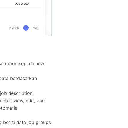
cription seperti new
data berdasarkan
ob description,
untuk view, edit, dan
otomatis
 berisi data job groups