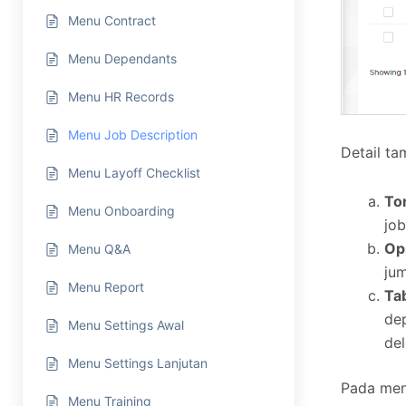
Menu Contract
Menu Dependants
Menu HR Records
Menu Job Description
Detail ta
Menu Layoff Checklist
To
Menu Onboarding
job
Op
Menu Q&A
jum
Menu Report
Tab
dep
Menu Settings Awal
del
Menu Settings Lanjutan
Pada men
Menu Training