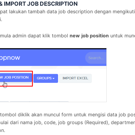
& IMPORT JOB DESCRIPTION
pat lakukan tambah data job description dengan mengikuti
i.
 mula admin dapat klik tombol
new
job position
untuk munc
 tombol diklik akan muncul form untuk mengisi data job po
mulai dari nama job, code, job groups (Required), departmen
on.