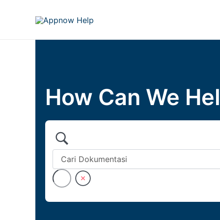
Skip
to
content
How Can We Hel