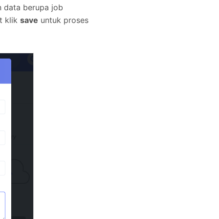
n data berupa job
t klik
save
untuk proses