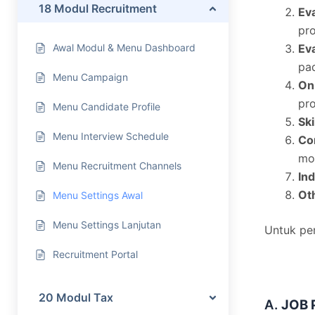
18 Modul Recruitment
Eva
pr
Awal Modul & Menu Dashboard
Ev
pa
Menu Campaign
On
pro
Menu Candidate Profile
Ski
Menu Interview Schedule
Co
mo
Menu Recruitment Channels
Ind
Ot
Menu Settings Awal
Menu Settings Lanjutan
Untuk pen
Recruitment Portal
20 Modul Tax
A.
JOB 