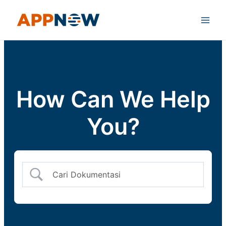
Skip
Main
to
Men
content
How Can We Help
You?