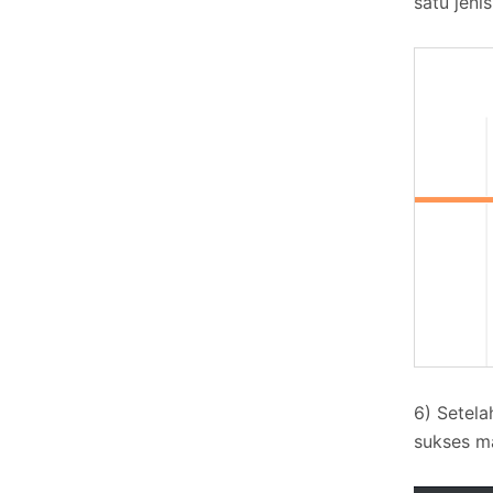
satu jeni
6) Setela
sukses ma