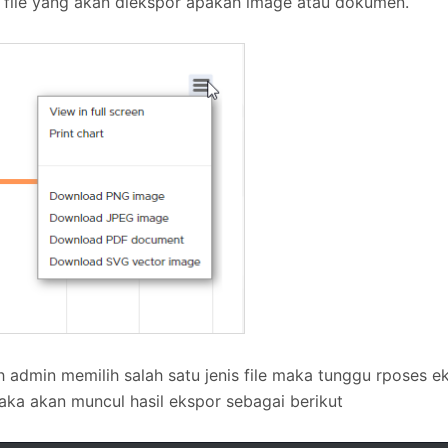
s file yang akan diekspor apakah image atau dokumen.
h admin memilih salah satu jenis file maka tunggu rposes ek
ka akan muncul hasil ekspor sebagai berikut